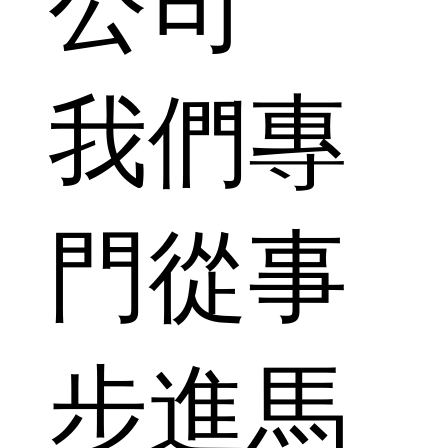
公司
我們專
門從事
步進馬