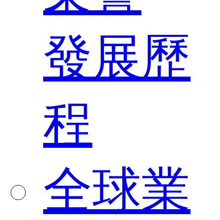
發展歷
程
全球業