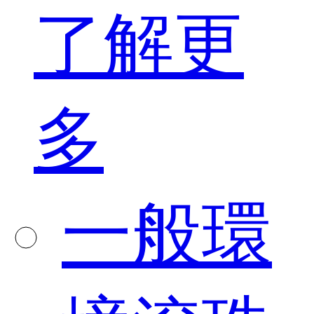
了解更
多
一般環