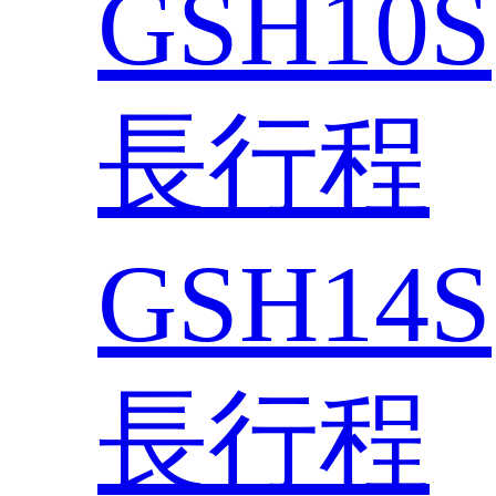
GSH10S
長行程
GSH14S
長行程