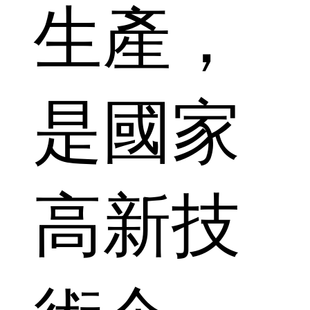
生產，
是國家
高新技