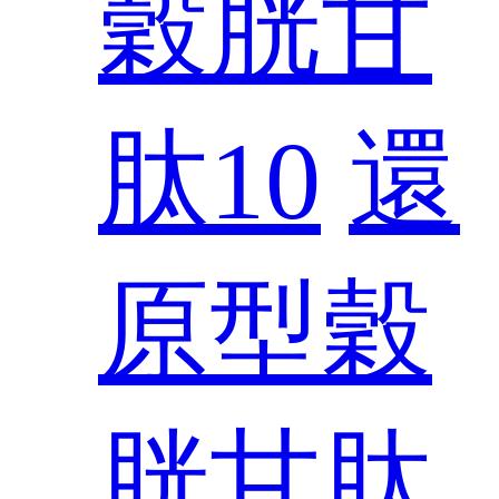
穀胱甘
肽10
還
原型穀
胱甘肽