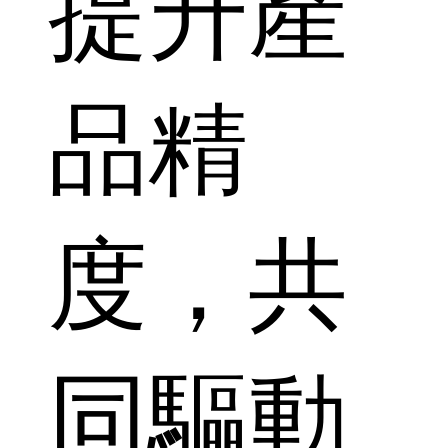
提升產
品精
度，共
同驅動