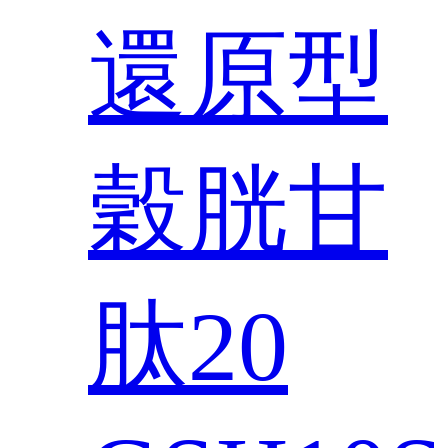
還原型
穀胱甘
肽20