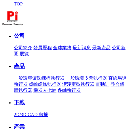
TOP
公司
公司簡介
發展歷程
全球業務
最新消息
最新產品
公司新
聞
展覽
產品
一般環境滾珠螺桿執行器
一般環境皮帶執行器
直線馬達
執行器
齒輪齒條執行器
潔淨室型執行器
電動缸
整合鋼
體執行器
機器人七軸
多軸執行器
下載
2D/3D CAD 數據
產業