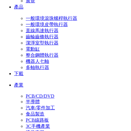
展覽
產品
一般環境滾珠螺桿執行器
一般環境皮帶執行器
直線馬達執行器
齒輪齒條執行器
潔淨室型執行器
電動缸
整合鋼體執行器
機器人七軸
多軸執行器
下載
產業
PCB/CD/DVD
半導體
汽車/零件加工
食品製造
PCB線路板
3C手機產業