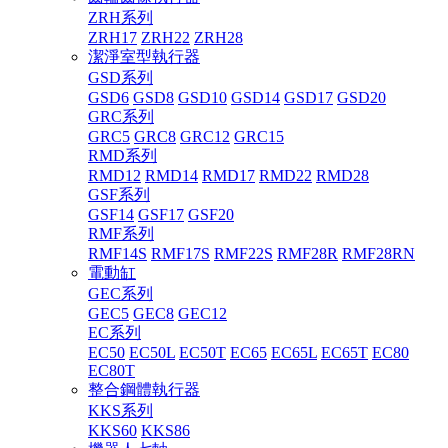
ZRH系列
ZRH17
ZRH22
ZRH28
潔淨室型執行器
GSD系列
GSD6
GSD8
GSD10
GSD14
GSD17
GSD20
GRC系列
GRC5
GRC8
GRC12
GRC15
RMD系列
RMD12
RMD14
RMD17
RMD22
RMD28
GSF系列
GSF14
GSF17
GSF20
RMF系列
RMF14S
RMF17S
RMF22S
RMF28R
RMF28RN
電動缸
GEC系列
GEC5
GEC8
GEC12
EC系列
EC50
EC50L
EC50T
EC65
EC65L
EC65T
EC80
EC80T
整合鋼體執行器
KKS系列
KKS60
KKS86