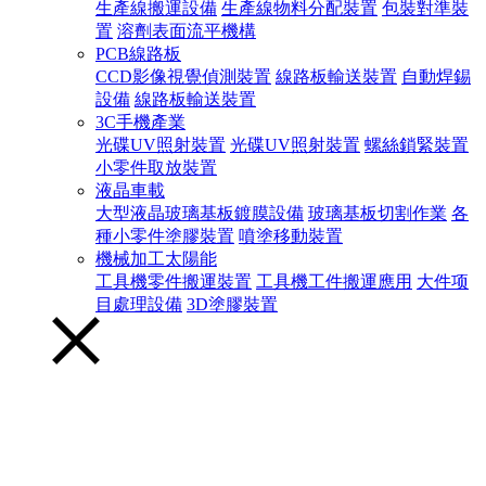
生產線搬運設備
生產線物料分配裝置
包裝對準裝
置
溶劑表面流平機構
PCB線路板
CCD影像視覺偵測裝置
線路板輸送裝置
自動焊錫
設備
線路板輸送裝置
3C手機產業
光碟UV照射裝置
光碟UV照射裝置
螺絲鎖緊裝置
小零件取放裝置
液晶車載
大型液晶玻璃基板鍍膜設備
玻璃基板切割作業
各
種小零件塗膠裝置
噴塗移動裝置
機械加工太陽能
工具機零件搬運裝置
工具機工件搬運應用
大件项
目處理設備
3D塗膠裝置