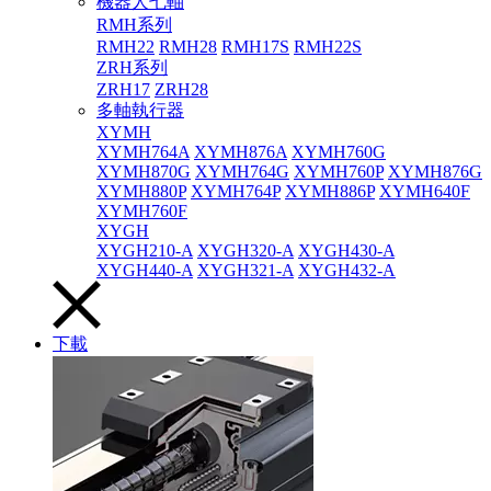
機器人七軸
RMH系列
RMH22
RMH28
RMH17S
RMH22S
ZRH系列
ZRH17
ZRH28
多軸執行器
XYMH
XYMH764A
XYMH876A
XYMH760G
XYMH870G
XYMH764G
XYMH760P
XYMH876G
XYMH880P
XYMH764P
XYMH886P
XYMH640F
XYMH760F
XYGH
XYGH210-A
XYGH320-A
XYGH430-A
XYGH440-A
XYGH321-A
XYGH432-A
下載