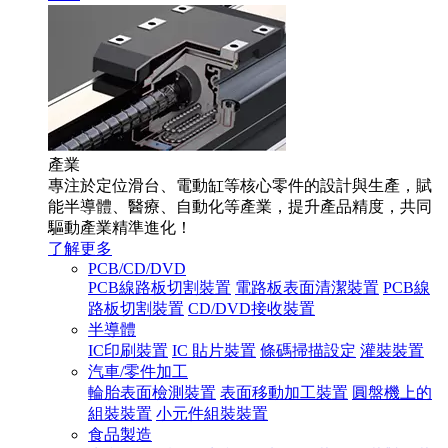
產業
專注於定位滑台、電動缸等核心零件的設計與生產，賦
能半導體、醫療、自動化等產業，提升產品精度，共同
驅動產業精準進化！
了解更多
PCB/CD/DVD
PCB線路板切割裝置
電路板表面清潔裝置
PCB線
路板切割裝置
CD/DVD接收裝置
半導體
IC印刷裝置
IC 貼片裝置
條碼掃描設定
灌裝裝置
汽車/零件加工
輪胎表面檢測裝置
表面移動加工裝置
圓盤機上的
組裝裝置
小元件組裝裝置
食品製造