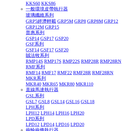
KKS60
KKS86
一般環境皮帶執行器
玻璃纖維系列
GRP5經濟輕載
GRP5M
GRP8
GRP8M
GRP12
GRP12M
GRP15
普惠系列
GSP14
GSP17
GSP20
GSF系列
GSF14
GSF17
GSF20
賊法牧系列
RMP14S
RMP17S
RMP22S
RMP28R
RMP28RN
RMF系列
RMF14
RMF17
RMF22
RMF28R
RMF28RN
MKR系列
MKR40
MKR65
MKR80
MKR110
直線馬達執行器
GSL系列
GSL7
GSL8
GSL14
GSL16
GSL18
LPH系列
LPH12
LPH14
LPH16
LPH20
LPD系列
LPD12
LPD14
LPD16
LPD20
齒輪齒條執行器