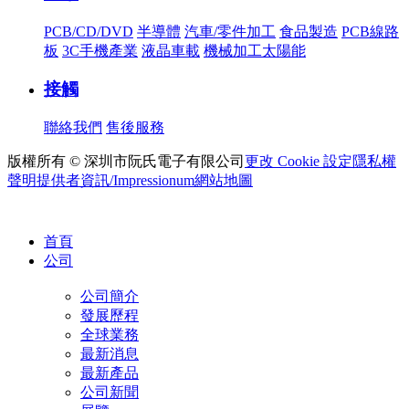
PCB/CD/DVD
半導體
汽車/零件加工
食品製造
PCB線路
板
3C手機產業
液晶車載
機械加工太陽能
接觸
聯絡我們
售後服務
版權所有 © 深圳市阮氏電子有限公司
更改 Cookie 設定
隱私權
聲明
提供者資訊/Impressionum
網站地圖
首頁
公司
公司簡介
發展歷程
全球業務
最新消息
最新產品
公司新聞