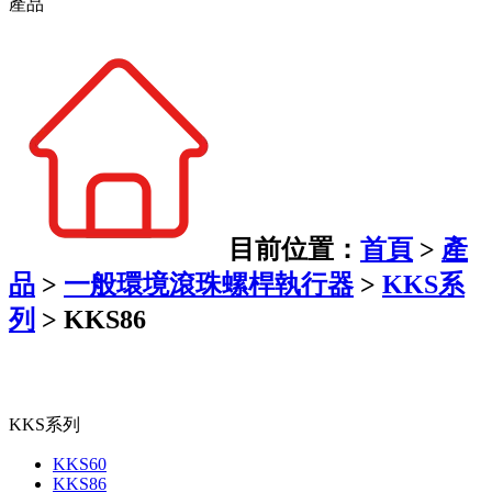
產品
目前位置：
首頁
>
產
品
>
一般環境滾珠螺桿執行器
>
KKS系
列
>
KKS86
KKS系列
KKS60
KKS86