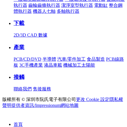
執行器
齒輪齒條執行器
潔淨室型執行器
電動缸
整合鋼
體執行器
機器人七軸
多軸執行器
下載
2D/3D CAD 數據
產業
PCB/CD/DVD
半導體
汽車/零件加工
食品製造
PCB線路
板
3C手機產業
液晶車載
機械加工太陽能
接觸
聯絡我們
售後服務
版權所有 © 深圳市阮氏電子有限公司
更改 Cookie 設定
隱私權
聲明
提供者資訊/Impressionum
網站地圖
首頁