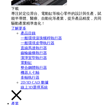
下載
專注於定位滑台、電動缸等核心零件的設計與生產，賦
能半導體、醫療、自動化等產業，提升產品精度，共同
驅動產業精準進化！
了解更多
產品目錄
一般環境滾珠螺桿執行器
一般環境皮帶執行器
直線馬達執行器
齒輪齒條執行器
潔淨室型執行器
電動缸
整合鋼體執行器
機器人七軸
多軸執行器
2D/3D CAD 數據
線上3D選擇系統
產業