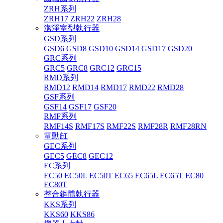
ZRH系列
ZRH17
ZRH22
ZRH28
潔淨室型執行器
GSD系列
GSD6
GSD8
GSD10
GSD14
GSD17
GSD20
GRC系列
GRC5
GRC8
GRC12
GRC15
RMD系列
RMD12
RMD14
RMD17
RMD22
RMD28
GSF系列
GSF14
GSF17
GSF20
RMF系列
RMF14S
RMF17S
RMF22S
RMF28R
RMF28RN
電動缸
GEC系列
GEC5
GEC8
GEC12
EC系列
EC50
EC50L
EC50T
EC65
EC65L
EC65T
EC80
EC80T
整合鋼體執行器
KKS系列
KKS60
KKS86