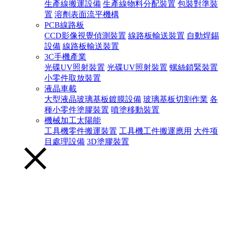
生產線搬運設備
生產線物料分配裝置
包裝對準裝
置
溶劑表面流平機構
PCB線路板
CCD影像視覺偵測裝置
線路板輸送裝置
自動焊錫
設備
線路板輸送裝置
3C手機產業
光碟UV照射裝置
光碟UV照射裝置
螺絲鎖緊裝置
小零件取放裝置
液晶車載
大型液晶玻璃基板鍍膜設備
玻璃基板切割作業
各
種小零件塗膠裝置
噴塗移動裝置
機械加工太陽能
工具機零件搬運裝置
工具機工件搬運應用
大件项
目處理設備
3D塗膠裝置