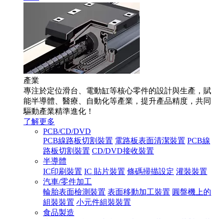
產業
專注於定位滑台、電動缸等核心零件的設計與生產，賦
能半導體、醫療、自動化等產業，提升產品精度，共同
驅動產業精準進化！
了解更多
PCB/CD/DVD
PCB線路板切割裝置
電路板表面清潔裝置
PCB線
路板切割裝置
CD/DVD接收裝置
半導體
IC印刷裝置
IC 貼片裝置
條碼掃描設定
灌裝裝置
汽車/零件加工
輪胎表面檢測裝置
表面移動加工裝置
圓盤機上的
組裝裝置
小元件組裝裝置
食品製造