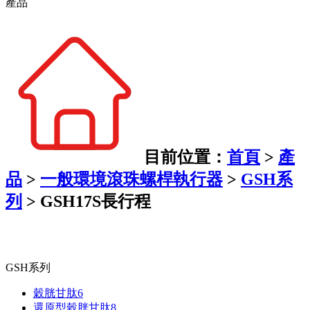
產品
目前位置：
首頁
>
產
品
>
一般環境滾珠螺桿執行器
>
GSH系
列
>
GSH17S長行程
GSH系列
穀胱甘肽6
還原型穀胱甘肽8