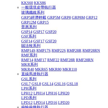
KKS60
KKS86
一般環境皮帶執行器
玻璃纖維系列
GRP5經濟輕載
GRP5M
GRP8
GRP8M
GRP12
GRP12M
GRP15
普惠系列
GSP14
GSP17
GSP20
GSF系列
GSF14
GSF17
GSF20
賊法牧系列
RMP14S
RMP17S
RMP22S
RMP28R
RMP28RN
RMF系列
RMF14
RMF17
RMF22
RMF28R
RMF28RN
MKR系列
MKR40
MKR65
MKR80
MKR110
直線馬達執行器
GSL系列
GSL7
GSL8
GSL14
GSL16
GSL18
LPH系列
LPH12
LPH14
LPH16
LPH20
LPD系列
LPD12
LPD14
LPD16
LPD20
齒輪齒條執行器