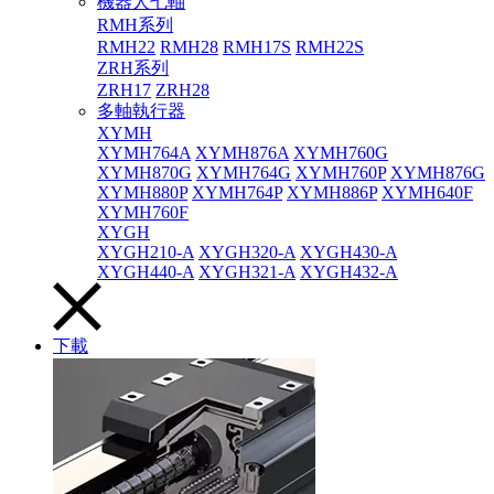
機器人七軸
RMH系列
RMH22
RMH28
RMH17S
RMH22S
ZRH系列
ZRH17
ZRH28
多軸執行器
XYMH
XYMH764A
XYMH876A
XYMH760G
XYMH870G
XYMH764G
XYMH760P
XYMH876G
XYMH880P
XYMH764P
XYMH886P
XYMH640F
XYMH760F
XYGH
XYGH210-A
XYGH320-A
XYGH430-A
XYGH440-A
XYGH321-A
XYGH432-A
下載