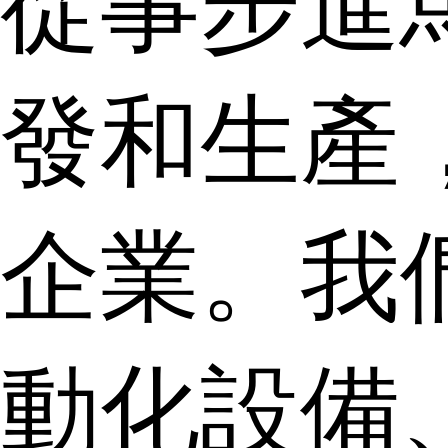
從事步進
發和生產
企業。我
動化設備