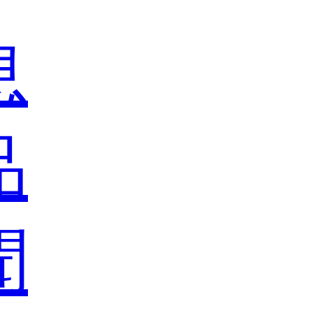
息
品
聞