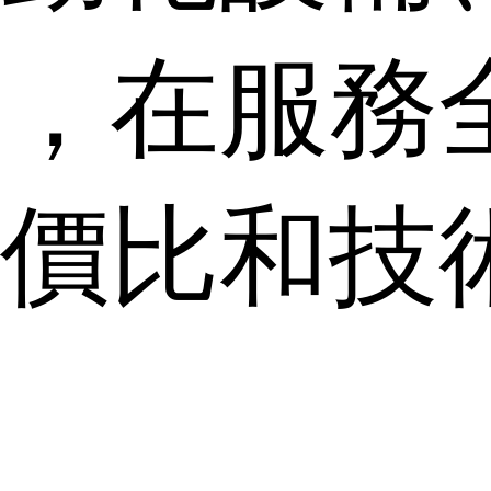
，在服務
價比和技