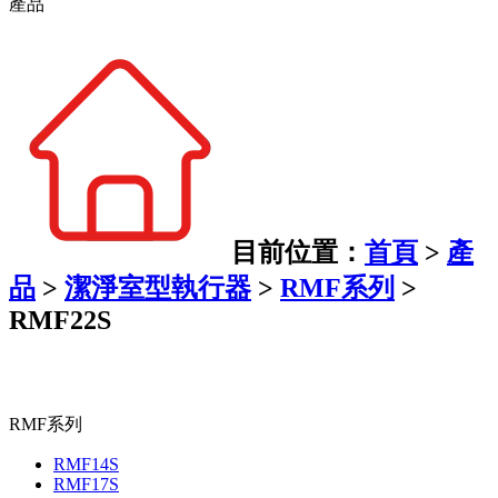
產品
目前位置：
首頁
>
產
品
>
潔淨室型執行器
>
RMF系列
>
RMF22S
RMF系列
RMF14S
RMF17S