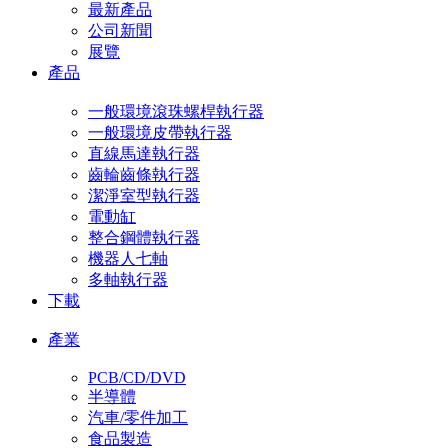
最新產品
公司新聞
展覽
產品
一般環境滾珠螺桿執行器
一般環境皮帶執行器
直線馬達執行器
齒輪齒條執行器
潔淨室型執行器
電動缸
整合鋼體執行器
機器人七軸
多軸執行器
下載
產業
PCB/CD/DVD
半導體
汽車/零件加工
食品製造