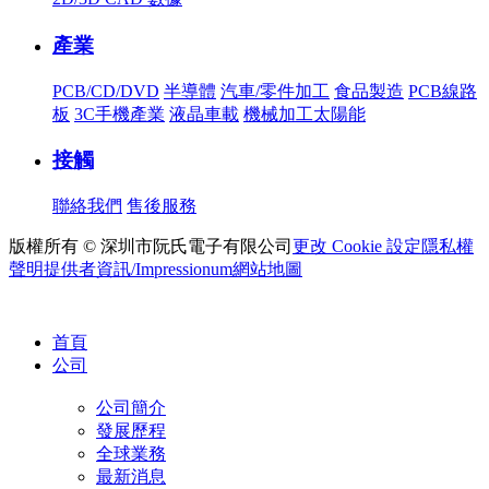
產業
PCB/CD/DVD
半導體
汽車/零件加工
食品製造
PCB線路
板
3C手機產業
液晶車載
機械加工太陽能
接觸
聯絡我們
售後服務
版權所有 © 深圳市阮氏電子有限公司
更改 Cookie 設定
隱私權
聲明
提供者資訊/Impressionum
網站地圖
首頁
公司
公司簡介
發展歷程
全球業務
最新消息