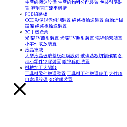
生產線搬運設備
生產線物料分配裝置
包裝對準裝
置
溶劑表面流平機構
PCB線路板
CCD影像視覺偵測裝置
線路板輸送裝置
自動焊錫
設備
線路板輸送裝置
3C手機產業
光碟UV照射裝置
光碟UV照射裝置
螺絲鎖緊裝置
小零件取放裝置
液晶車載
大型液晶玻璃基板鍍膜設備
玻璃基板切割作業
各
種小零件塗膠裝置
噴塗移動裝置
機械加工太陽能
工具機零件搬運裝置
工具機工件搬運應用
大件项
目處理設備
3D塗膠裝置