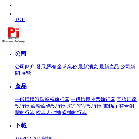
TOP
公司
公司簡介
發展歷程
全球業務
最新消息
最新產品
公司新
聞
展覽
產品
一般環境滾珠螺桿執行器
一般環境皮帶執行器
直線馬達
執行器
齒輪齒條執行器
潔淨室型執行器
電動缸
整合鋼
體執行器
機器人七軸
多軸執行器
下載
2D/3D CAD 數據