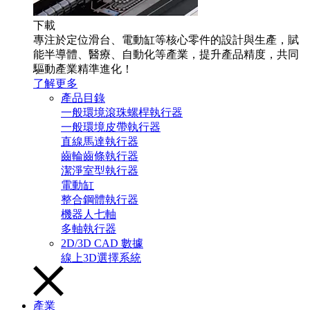
下載
專注於定位滑台、電動缸等核心零件的設計與生產，賦
能半導體、醫療、自動化等產業，提升產品精度，共同
驅動產業精準進化！
了解更多
產品目錄
一般環境滾珠螺桿執行器
一般環境皮帶執行器
直線馬達執行器
齒輪齒條執行器
潔淨室型執行器
電動缸
整合鋼體執行器
機器人七軸
多軸執行器
2D/3D CAD 數據
線上3D選擇系統
產業