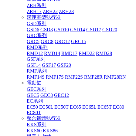
ZRH系列
ZRH17
ZRH22
ZRH28
潔淨室型執行器
GSD系列
GSD6
GSD8
GSD10
GSD14
GSD17
GSD20
GRC系列
GRC5
GRC8
GRC12
GRC15
RMD系列
RMD12
RMD14
RMD17
RMD22
RMD28
GSF系列
GSF14
GSF17
GSF20
RMF系列
RMF14S
RMF17S
RMF22S
RMF28R
RMF28RN
電動缸
GEC系列
GEC5
GEC8
GEC12
EC系列
EC50
EC50L
EC50T
EC65
EC65L
EC65T
EC80
EC80T
整合鋼體執行器
KKS系列
KKS60
KKS86