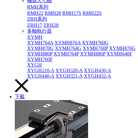
機器人七軸
RMH系列
RMH22
RMH28
RMH17S
RMH22S
ZRH系列
ZRH17
ZRH28
多軸執行器
XYMH
XYMH764A
XYMH876A
XYMH760G
XYMH870G
XYMH764G
XYMH760P
XYMH876G
XYMH880P
XYMH764P
XYMH886P
XYMH640F
XYMH760F
XYGH
XYGH210-A
XYGH320-A
XYGH430-A
XYGH440-A
XYGH321-A
XYGH432-A
下載