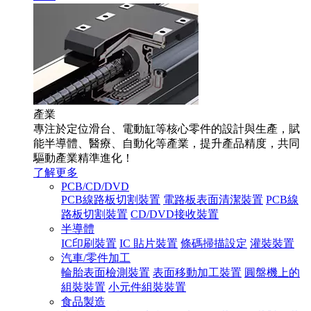
產業
專注於定位滑台、電動缸等核心零件的設計與生產，賦
能半導體、醫療、自動化等產業，提升產品精度，共同
驅動產業精準進化！
了解更多
PCB/CD/DVD
PCB線路板切割裝置
電路板表面清潔裝置
PCB線
路板切割裝置
CD/DVD接收裝置
半導體
IC印刷裝置
IC 貼片裝置
條碼掃描設定
灌裝裝置
汽車/零件加工
輪胎表面檢測裝置
表面移動加工裝置
圓盤機上的
組裝裝置
小元件組裝裝置
食品製造