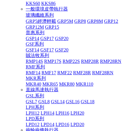
KKS60
KKS86
一般環境皮帶執行器
玻璃纖維系列
GRP5經濟輕載
GRP5M
GRP8
GRP8M
GRP12
GRP12M
GRP15
普惠系列
GSP14
GSP17
GSP20
GSF系列
GSF14
GSF17
GSF20
賊法牧系列
RMP14S
RMP17S
RMP22S
RMP28R
RMP28RN
RMF系列
RMF14
RMF17
RMF22
RMF28R
RMF28RN
MKR系列
MKR40
MKR65
MKR80
MKR110
直線馬達執行器
GSL系列
GSL7
GSL8
GSL14
GSL16
GSL18
LPH系列
LPH12
LPH14
LPH16
LPH20
LPD系列
LPD12
LPD14
LPD16
LPD20
齒輪齒條執行器