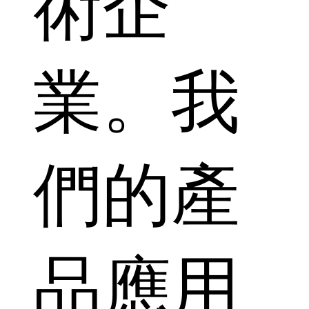
術企
業。我
們的產
品應用