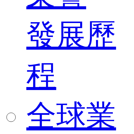
發展歷
程
全球業