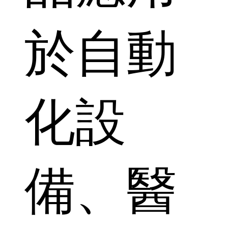
於自動
化設
備、醫