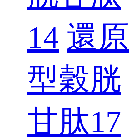
14
還原
型穀胱
甘肽17