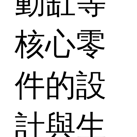
動缸等
核心零
件的設
計與生