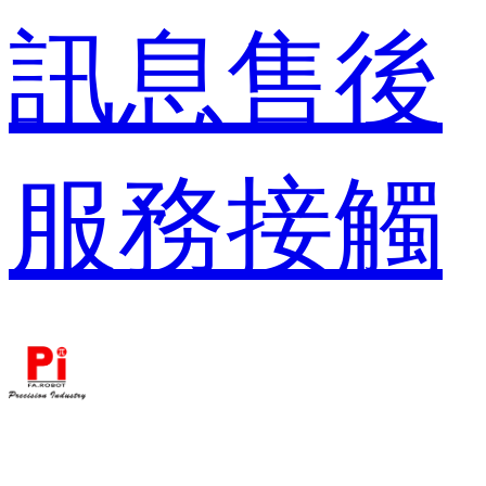
訊息
售後
服務
接觸