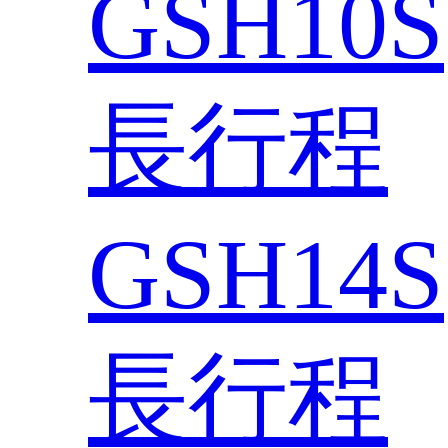
GSH10S
長行程
GSH14S
長行程