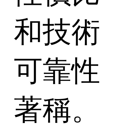
和技術
可靠性
著稱。