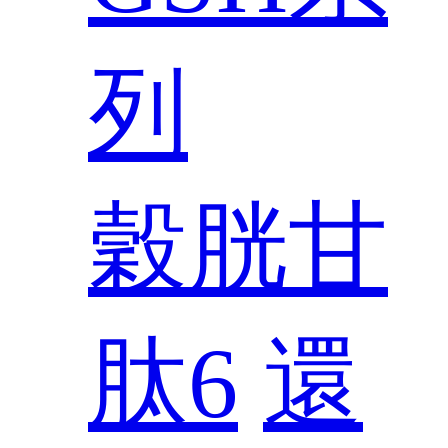
列
穀胱甘
肽6
還