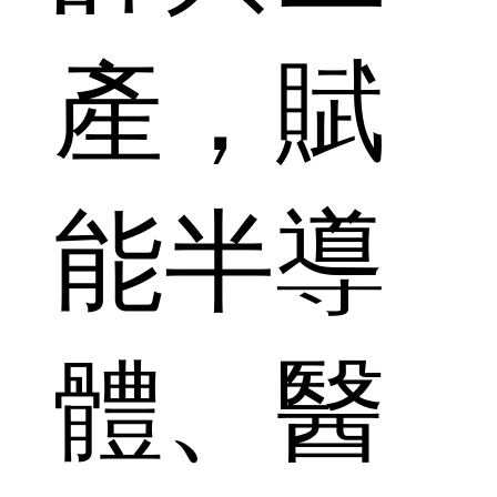
產，賦
能半導
體、醫