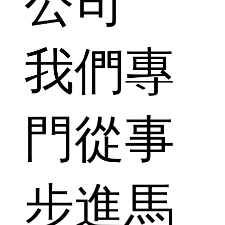
公司
我們專
門從事
步進馬