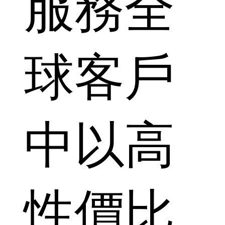
服務全
球客戶
中以高
性價比