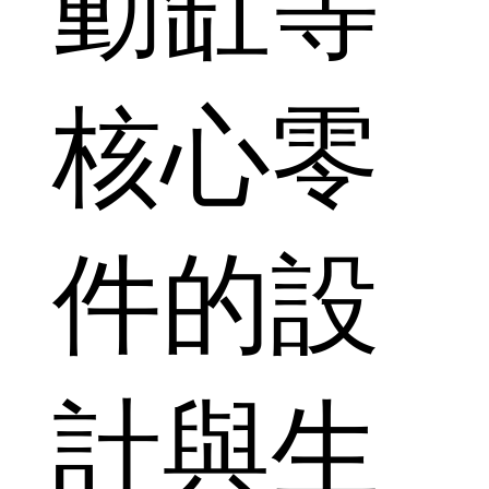
動缸等
核心零
件的設
計與生