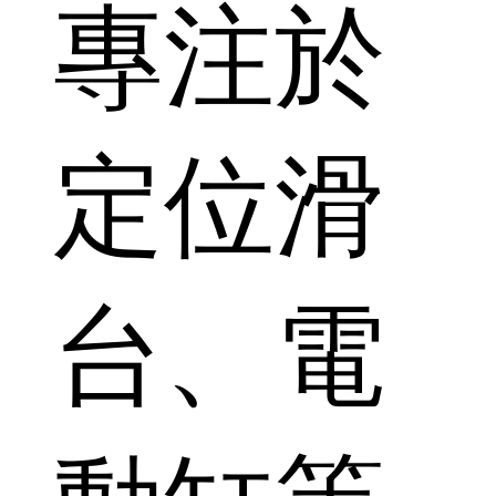
專注於
定位滑
台、電