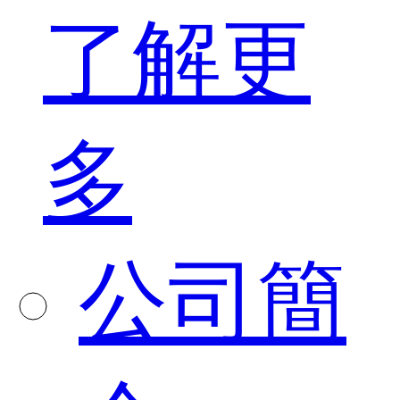
了解更
多
公司簡