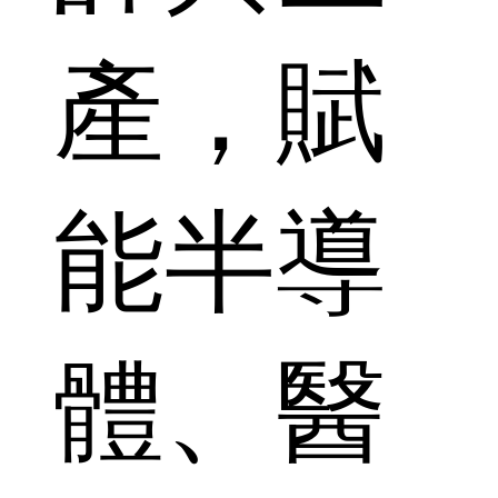
產，賦
能半導
體、醫