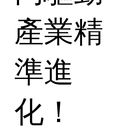
產業精
準進
化！