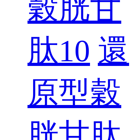
穀胱甘
肽10
還
原型穀
胱甘肽