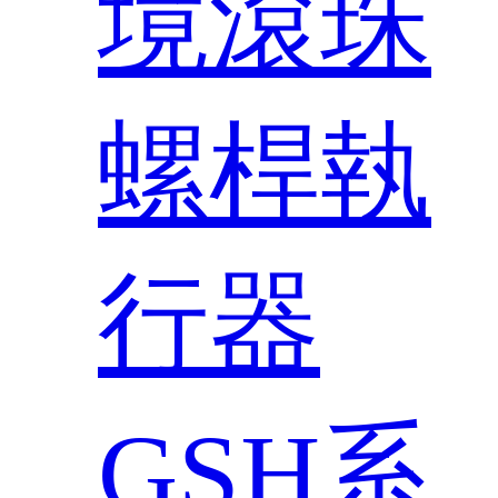
境滾珠
螺桿執
行器
GSH系