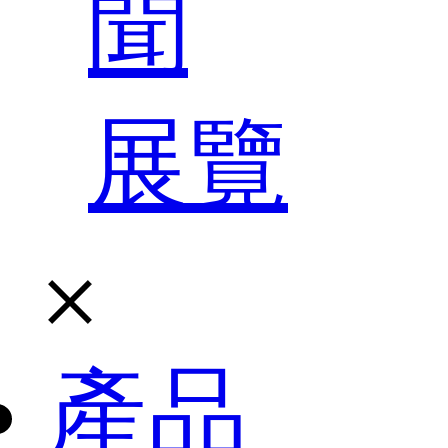
聞
展覽
產品