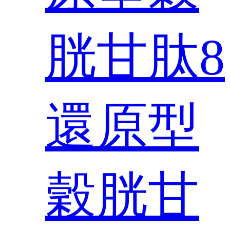
胱甘肽8
還原型
穀胱甘