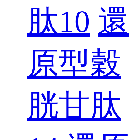
肽10
還
原型穀
胱甘肽