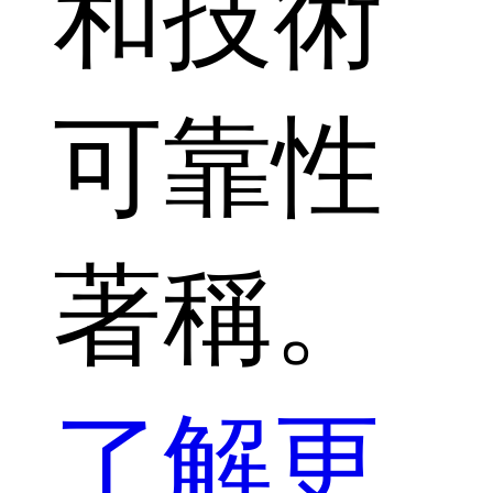
和技術
可靠性
著稱。
了解更