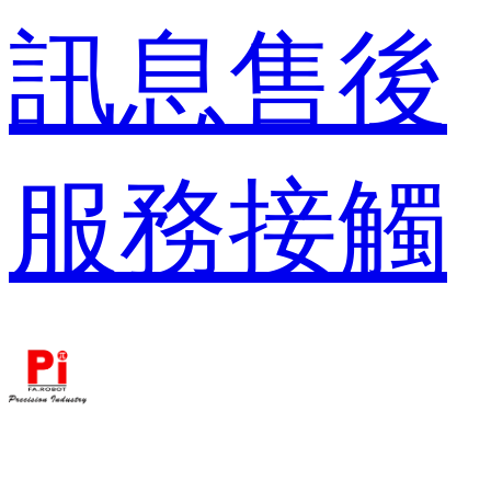
訊息
售後
服務
接觸