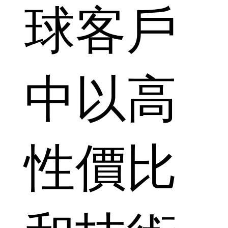
球客戶
中以高
性價比