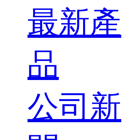
最新產
品
公司新