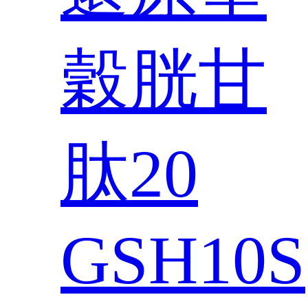
穀胱甘
肽20
GSH10S